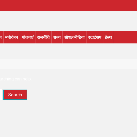
न
मनोरंजन
योजनाएं
राजनीति
राज्य
सोशल मीडिया
स्टार्टअप
हेल्थ
arching can help.