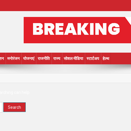
शन
मनोरंजन
योजनाएं
राजनीति
राज्य
सोशल मीडिया
स्टार्टअप
हेल्थ
arching can help.