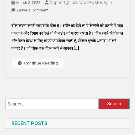
Support@lucknownewstoday.in
March 2, 2022
On
Leave A Comment
जानिए
सुबह
वॉक करना काफी फायदेमंद होता है। शरीर का देखें तो ये कैलोरी को घटाने में मदद
टहलने
करता है और दिमाग का देखें तो ये माइंड को फ्रेश रखता है। वॉक हमारे फिजिकल
के
और मेंटल हेल्थ के लिए काफी फायदेमंद रहती है, लेकिन इसके अलावा भी कई
फायदे
फायदे हैं। जो सिर्फ एक वॉक करने से आपको […]
,
शरीर
Continue Reading
के
साथ
ही
दिमाग
को
भी
Search
रखेगा
for:
फिट
RECENT POSTS